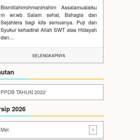
Bismillahirrohmanirrahim Assalamualaiku
m wr.wb Salam sehat, Bahagia dan
Sejahtera bagi kita semuanya. Puji dan
Syukur kehadirat Allah SWT atas Hidayah
dan…
SELENGKAPNYA
autan
PPDB TAHUN 2022
rsip 2026
Mei
1