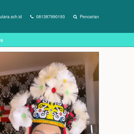
tara.sch.id
081387990193
Pencarian
US