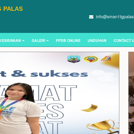
G PALAS
info@sman1tgpalasu
KESISWAAN
GALERI
PPDB ONLINE
UNDUHAN
CONTACT 